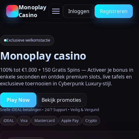
Monoplay
Inloggen
Registreren
Casino
Exclusieve welkomstactie
Monoplay casino
E-mail
100% tot €1.000 + 150 Gratis Spins — Activeer je bonus in
enkele seconden en ontdek premium slots, live tafels en
exclusieve toernooien in Cyberpunk Luxury-stijl.
Wachtwoord
Play Now
Bekijk promoties
Snelle iDEAL-betalingen • 24/7 Support • Veilig & Vergund
Aangemeld blijven
Wachtwoord vergeten?
iDEAL
Visa
Mastercard
Apple Pay
Crypto
Inloggen