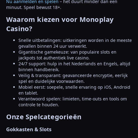
Nu aanmelden en spelen
– het duurt minder dan een
minuut. Speel bewust 18+.
Waarom kiezen voor Monoplay
Casino?
Snelle uitbetalingen: uitkeringen worden in de meeste
gevallen binnen 24 uur verwerkt.
Gigantische gamekeuze: van populaire slots en
jackpots tot authentiek live casino.
24/7 support: hulp in het Nederlands en Engels, altijd
binnen handbereik.
Veilig & transparant: geavanceerde encryptie, eerlijk
spel en duidelijke voorwaarden.
Mobiel eerst: soepele, snelle ervaring op iOS, Android
en tablet.
Verantwoord spelen: limieten, time-outs en tools om
controle te houden.
Onze Spelcategorieën
Gokkasten & Slots