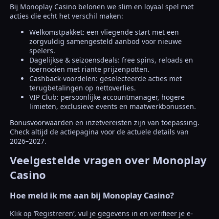
Bij Monoplay Casino belonen we slim en loyaal spel met
acties die echt het verschil maken:
Welkomstpakket: een vliegende start met een
zorgvuldig samengesteld aanbod voor nieuwe
spelers.
Dagelijkse & seizoensdeals: free spins, reloads en
toernooien met riante prijzenpotten.
Cashback-voordelen: geselecteerde acties met
terugbetalingen op nettoverlies.
VIP Club: persoonlijke accountmanager, hogere
limieten, exclusieve events en maatwerkbonussen.
Bonusvoorwaarden en inzetvereisten zijn van toepassing.
Check altijd de actiepagina voor de actuele details van
2026–2027.
Veelgestelde vragen over Monoplay
Casino
Hoe meld ik me aan bij Monoplay Casino?
Klik op ‘Registreren’, vul je gegevens in en verifieer je e-